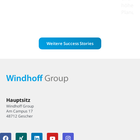
höhere
Planung
Weitere Success Stories
Hauptsitz
Windhoff Group
Am Campus 17
48712 Gescher