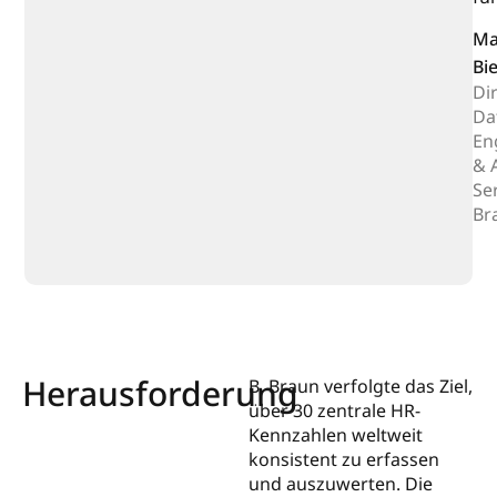
Ma
Bi
Di
Da
En
& 
Ser
Br
Herausforderung
B. Braun verfolgte das Ziel,
über 30 zentrale HR-
Kennzahlen weltweit
konsistent zu erfassen
und auszuwerten. Die