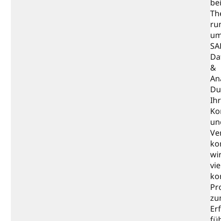
be
Th
ru
u
SA
Da
&
Ana
Du
Ih
Ko
un
Ver
ko
wi
vie
ko
Pr
zu
Er
fü