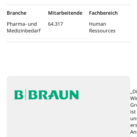
Branche
Mitarbeitende
Fachbereich
Pharma- und
64.317
Human
Medizinbedarf
Ressources
„D
Wi
Gr
ist
un
er
An