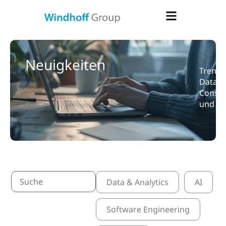
Neuigkeiten
Trends
Data &
Consult
und Kn
Data & Analytics
AI
Software Engineering