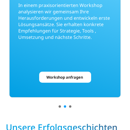
In einem praxisorientierten Workshop
analysieren wir gemeinsam Ihre
Herausforderungen und entwickeln erste
Lösungsansätze. Sie erhalten konkrete
Empfehlungen für Strategie, Tools ,
Umsetzung und nächste Schritte.
Workshop anfragen
1
2
3
Unsere Erfolgsgeschichten