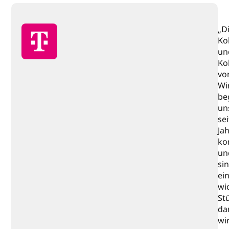
„D
Ko
un
Ko
vo
Wi
be
un
sei
Ja
ko
un
si
ei
wi
Stü
da
wi