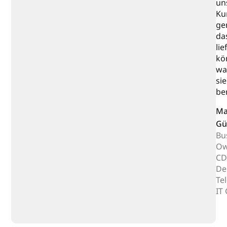
un
Ku
ge
da
lie
kö
wa
sie
be
Ma
Gü
Bu
Ow
CD
De
Te
IT