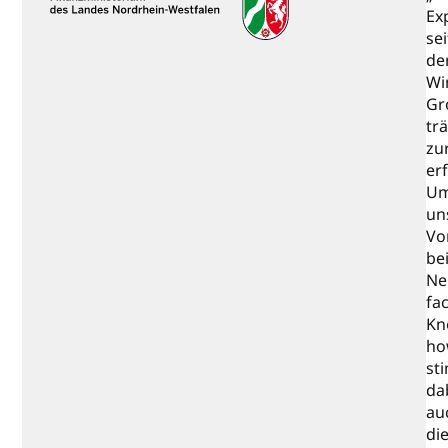
Ex
se
de
Wi
Gr
tr
zu
er
Um
un
Vo
bei
Ne
fa
Kn
ho
st
da
au
di