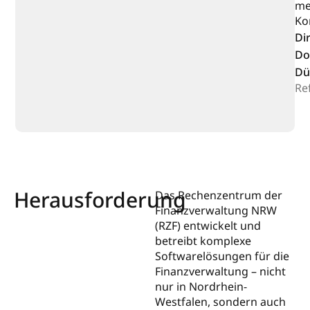
me
Ko
Di
Do
Dü
Ref
Herausforderung
Das Rechenzentrum der
Finanzverwaltung NRW
(RZF) entwickelt und
betreibt komplexe
Softwarelösungen für die
Finanzverwaltung – nicht
nur in Nordrhein-
Westfalen, sondern auch